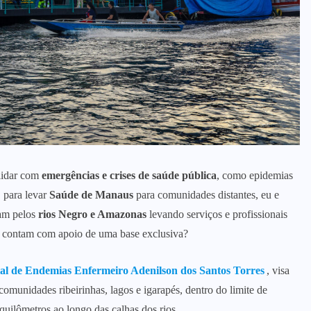
 lidar com
emergências e crises de saúde pública
, como epidemias
, para levar
Saúde de Manaus
para comunidades distantes, eu e
gam pelos
rios Negro e Amazonas
levando serviços e profissionais
s contam com apoio de uma base exclusiva?
ial de Endemias Enfermeiro Adenilson dos Santos Torres
, visa
comunidades ribeirinhas, lagos e igarapés, dentro do limite de
uilômetros ao longo das calhas dos rios.