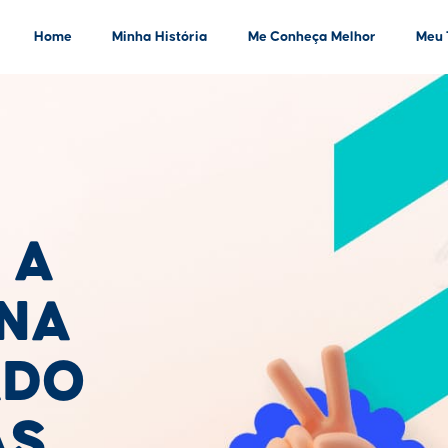
Home
Minha História
Me Conheça Melhor
Meu 
 A
INA
ADO
AS